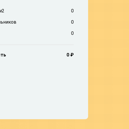
м2
0
льников
0
0
сть
0 ₽