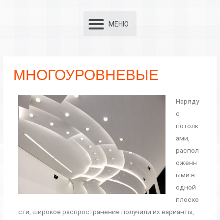
МНОГОУРОВНЕВЫЕ
Наряду
с
потолк
ами,
распол
оженн
ыми в
одной
плоско
сти, широкое распространение получили их варианты,