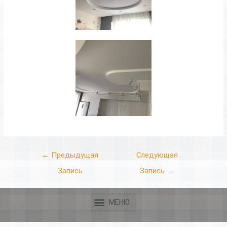
←
Предыдущая
Следующая
Запись
Запись
→