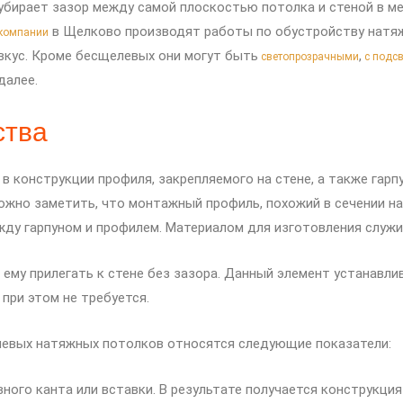
убирает зазор между самой плоскостью потолка и стеной в м
в Щелково производят работы по обустройству натя
компании
вкус. Кроме бесщелевых они могут быть
,
светопрозрачными
с подсв
далее.
ства
в конструкции профиля, закрепляемого на стене, а также гар
жно заметить, что монтажный профиль, похожий в сечении на б
жду гарпуном и профилем. Материалом для изготовления служи
 ему прилегать к стене без зазора. Данный элемент устанавлив
при этом не требуется.
евых натяжных потолков относятся следующие показатели:
ого канта или вставки. В результате получается конструкция