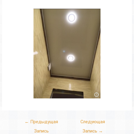
←
Предыдущая
Следующая
Запись
Запись
→